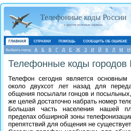
Телефонные коды России
и другие полезные сервисы
ГЛАВНАЯ
СПРАВКИ
ПОМОЩЬ
СООБЩИТЬ ОБ ОШИБКЕ
А
Б
В
Г
Д
Е
Ж
З
И
Й
К
Л
М
Н
Выбрать город:
Телефонные коды городов 
Телефон сегодня является основным
около двухсот лет назад для перед
общения посылали гонцов и посыльных, 
же целей достаточно набрать номер тел
Большая часть населения нашей п
пределах обширной зоны телефонизации
препятствий для общения не существует