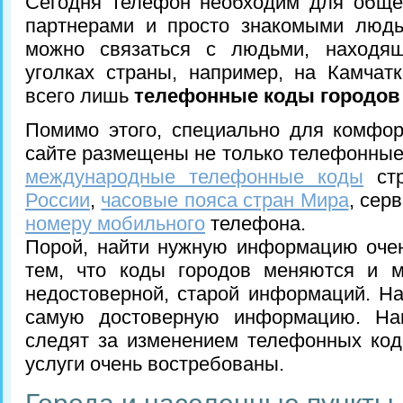
Сегодня телефон необходим для обще
партнерами и просто знакомыми людь
можно связаться с людьми, находя
уголках страны, например, на Камчатк
всего лишь
телефонные коды городов
Помимо этого, специально для комфо
сайте размещены не только телефонные 
международные телефонные коды
ст
России
,
часовые пояса стран Мира
, сер
номеру мобильного
телефона.
Порой, найти нужную информацию очен
тем, что коды городов меняются и м
недостоверной, старой информаций. Н
самую достоверную информацию. Наш
следят за изменением телефонных код
услуги очень востребованы.