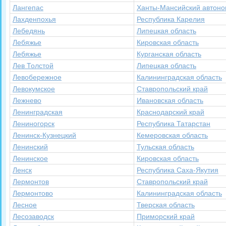
Лангепас
Ханты-Мансийский автоно
Лахденпохья
Республика Карелия
Лебедянь
Липецкая область
Лебяжье
Кировская область
Лебяжье
Курганская область
Лев Толстой
Липецкая область
Левобережное
Калининградская область
Левокумское
Ставропольский край
Лежнево
Ивановская область
Ленинградская
Краснодарский край
Лениногорск
Республика Татарстан
Ленинск-Кузнецкий
Кемеровская область
Ленинский
Тульская область
Ленинское
Кировская область
Ленск
Республика Саха-Якутия
Лермонтов
Ставропольский край
Лермонтово
Калининградская область
Лесное
Тверская область
Лесозаводск
Приморский край