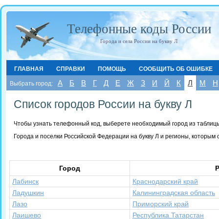
Телефонные коды России
Города и села России на букву Л
ГЛАВНАЯ
СПРАВКИ
ПОМОЩЬ
СООБЩИТЬ ОБ ОШИБКЕ
А
Б
В
Г
Д
Е
Ж
З
И
Й
К
Л
М
Н
Выбрать город:
Список городов России на букву Л
Чтобы узнать телефонный код, выберете необходимый город из таблиц
Города и поселки Российской Федерации на букву Л и регионы, которым
Город
Р
Лабинск
Краснодарский край
Ладушкин
Калининградская область
Лазо
Приморский край
Лаишево
Республика Татарстан