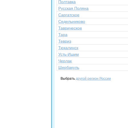
Полтавка
Русская Поляна
Саргатское
Седельниково
Таврическое
Тара
Тевриз
Тюкалинск
Усть-Ишим
Черлак
Шербакуль
Выбрать
другой регион России