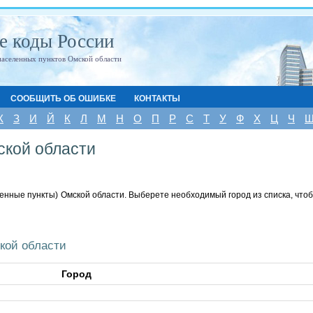
е коды России
населенных пунктов Омской области
СООБЩИТЬ ОБ ОШИБКЕ
КОНТАКТЫ
Ж
З
И
Й
К
Л
М
Н
О
П
Р
С
Т
У
Ф
Х
Ц
Ч
кой области
енные пункты) Омской области. Выберете необходимый город из списка, что
кой области
Город