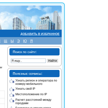
ДОБАВИТЬ В ИЗБРАННОЕ
Ш
Щ
Ы
Э
Ю
Я
Поиск по сайту:
бы
Полезные сервисы:
Узнать регион и оператора по
номеру мобильного
Узнать свой IP
Местоположение по IP
Расчет расстояний между
городами