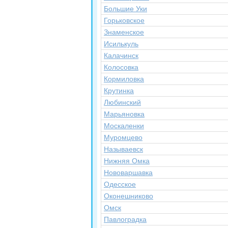
Большие Уки
Горьковское
Знаменское
Исилькуль
Калачинск
Колосовка
Кормиловка
Крутинка
Любинский
Марьяновка
Москаленки
Муромцево
Называевск
Нижняя Омка
Нововаршавка
Одесское
Оконешниково
Омск
Павлоградка