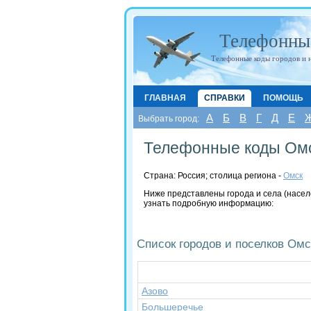
Телефонны
Телефонные коды городов и 
ГЛАВНАЯ
СПРАВКИ
ПОМОЩЬ
А
Б
В
Г
Д
Е
Выбрать город:
Телефонные коды Омс
Страна: Россия; cтолица региона -
Омск
Ниже представлены города и села (насел
узнать подробную информацию:
Список городов и поселков Омс
Азово
Большеречье