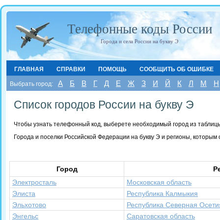
Телефонные коды России
Города и села России на букву Э
ГЛАВНАЯ
СПРАВКИ
ПОМОЩЬ
СООБЩИТЬ ОБ ОШИБКЕ
А
Б
В
Г
Д
Е
Ж
З
И
Й
К
Л
М
Н
Выбрать город:
Список городов России на букву Э
Чтобы узнать телефонный код, выберете необходимый город из таблиц
Города и поселки Российской Федерации на букву Э и регионы, которым
Город
Р
Электросталь
Московская область
Элиста
Республика Калмыкия
Эльхотово
Республика Северная Осети
Энгельс
Саратовская область