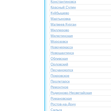
Константиновск
Красный Сулин
Куйбышево
Мартыновка
Матвеев Курган
Миллерово
Милютинская
Морозовск
Новочеркасск
Новошахтинск
Обливская
Орловский
Песчанокопск
Покровское
Пролетарск
Ремонтное
Родионово-Несветайская
Романовская
Ростов-на-Дону
Сальск