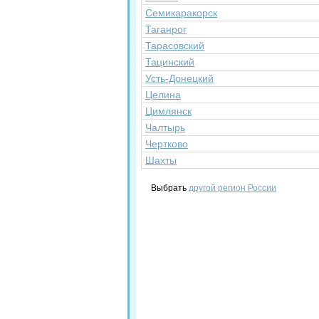
Семикаракорск
Таганрог
Тарасовский
Тацинский
Усть-Донецкий
Целина
Цимлянск
Чалтырь
Чертково
Шахты
Выбрать
другой регион России