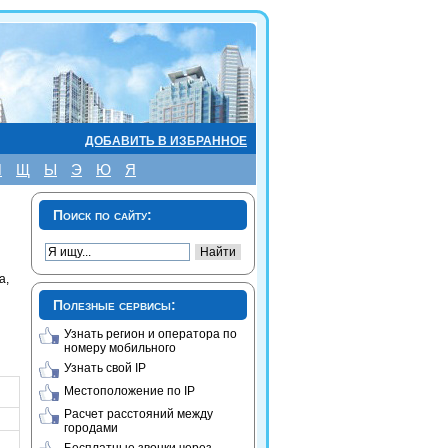
ДОБАВИТЬ В ИЗБРАННОЕ
Ш
Щ
Ы
Э
Ю
Я
Поиск по сайту:
а,
Полезные сервисы:
Узнать регион и оператора по
номеру мобильного
Узнать свой IP
Местоположение по IP
Расчет расстояний между
городами