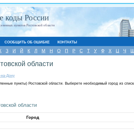
е коды России
селенных пунктов Ростовской области
СООБЩИТЬ ОБ ОШИБКЕ
КОНТАКТЫ
Ж
З
И
Й
К
Л
М
Н
О
П
Р
С
Т
У
Ф
Х
Ц
Ч
товской области
-на-Дону
ленные пункты) Ростовской области. Выберете необходимый город из списк
товской области
Город