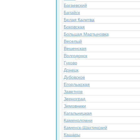
Багаевский
Батайск
Белая Калитва
Боковская
Большая Мартыновка
Веселый
Вешенская
Волгодонск
Гуково
Донецк
Дубовское
Егорлыкская
Заветное
Зерноград
Зимовники
Кагальницкая
Каменоломни
Каменск-Шахтинский
Кашары