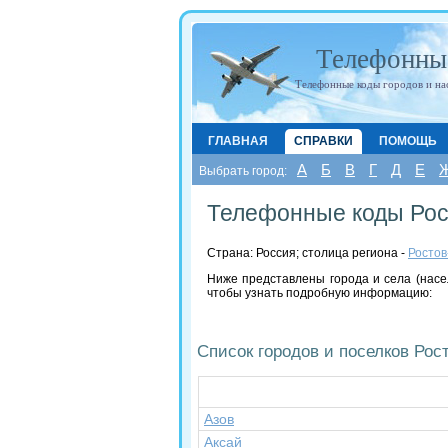
Телефонны
Телефонные коды городов и на
ГЛАВНАЯ
СПРАВКИ
ПОМОЩЬ
А
Б
В
Г
Д
Е
Выбрать город:
Телефонные коды Рос
Страна: Россия; cтолица региона -
Ростов
Ниже представлены города и села (насе
чтобы узнать подробную информацию:
Список городов и поселков Рос
Азов
Аксай