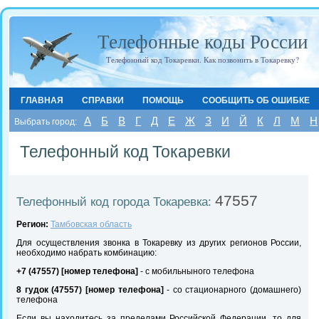
Телефонные коды России
Телефонный код Токаревки. Как позвонить в Токаревку?
ГЛАВНАЯ
СПРАВКИ
ПОМОЩЬ
СООБЩИТЬ ОБ ОШИБКЕ
А
Б
В
Г
Д
Е
Ж
З
И
Й
К
Л
М
Н
Выбрать город:
Телефонный код Токаревки
47557
Телефонный код города Токаревка:
Регион:
Тамбовская область
Для осуществления звонка в Токаревку из других регионов России,
необходимо набрать комбинацию:
+7 (47557) [номер телефона]
- с мобильныного телефона
8 гудок (47557) [номер телефона]
- со стационарного (домашнего)
телефона
Если вы находитесь за пределами Российской Федерации, то для