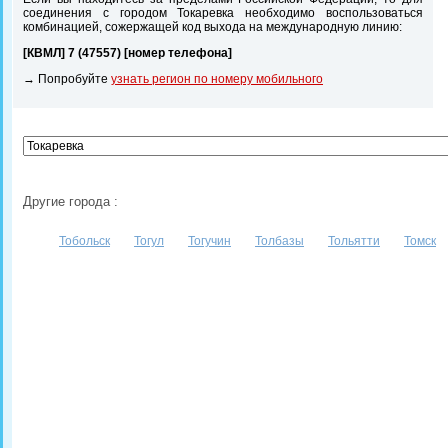
соединения с городом Токаревка необходимо воспользоваться
комбинацией, сожержащей код выхода на международную линию:
[КВМЛ] 7 (47557) [номер телефона]
→ Попробуйте
узнать регион по номеру мобильного
Другие города :
Тобольск
Тогул
Тогучин
Толбазы
Тольятти
Томск