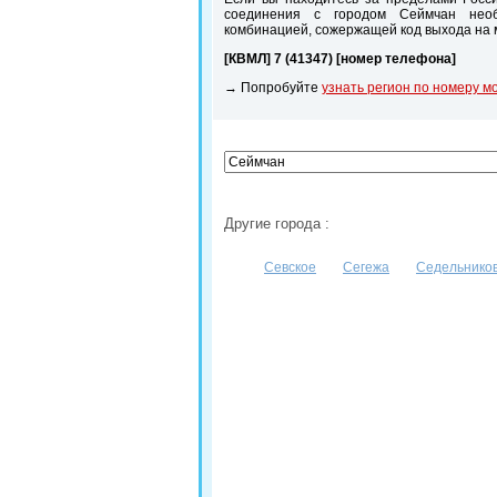
соединения с городом Сеймчан необ
комбинацией, сожержащей код выхода на
[КВМЛ] 7 (41347) [номер телефона]
→ Попробуйте
узнать регион по номеру м
Другие города :
Севское
Сегежа
Седельнико