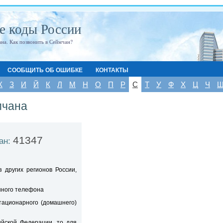
е коды России
на. Как позвонить в Сеймчан?
СООБЩИТЬ ОБ ОШИБКЕ
КОНТАКТЫ
Ж
З
И
Й
К
Л
М
Н
О
П
Р
С
Т
У
Ф
Х
Ц
Ч
мчана
41347
ан:
 других регионов России,
ыного телефона
тационарного (домашнего)
ийской Федерации, то для