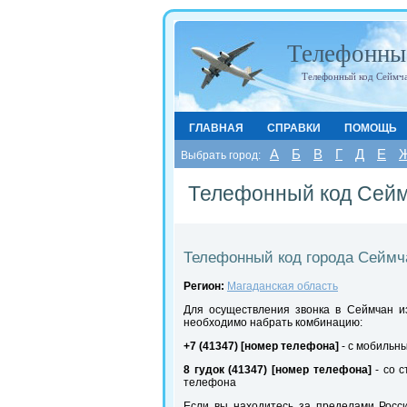
Телефонны
Телефонный код Сеймча
ГЛАВНАЯ
СПРАВКИ
ПОМОЩЬ
А
Б
В
Г
Д
Е
Выбрать город:
Телефонный код Сей
Телефонный код города Сеймч
Регион:
Магаданская область
Для осуществления звонка в Сеймчан из
необходимо набрать комбинацию:
+7 (41347) [номер телефона]
- с мобильн
8 гудок (41347) [номер телефона]
- со с
телефона
Если вы находитесь за пределами Росс