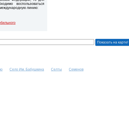
ходимо воспользоваться
 международную линию:
обильного
во
Село Им. Бабушкина
Селты
Семенов