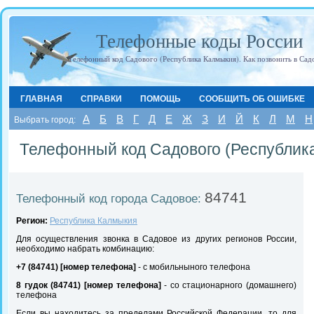
Телефонные коды России
Телефонный код Садового (Республика Калмыкия). Как позвонить в Сад
ГЛАВНАЯ
СПРАВКИ
ПОМОЩЬ
СООБЩИТЬ ОБ ОШИБКЕ
А
Б
В
Г
Д
Е
Ж
З
И
Й
К
Л
М
Н
Выбрать город:
Телефонный код Садового (Республик
84741
Телефонный код города Садовое:
Регион:
Республика Калмыкия
Для осуществления звонка в Садовое из других регионов России,
необходимо набрать комбинацию:
+7 (84741) [номер телефона]
- с мобильныного телефона
8 гудок (84741) [номер телефона]
- со стационарного (домашнего)
телефона
Если вы находитесь за пределами Российской Федерации, то для