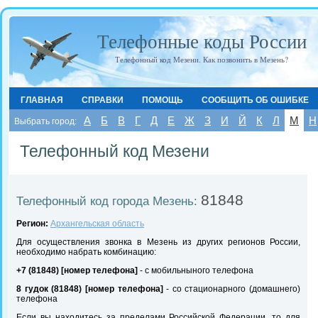
Телефонные коды России
Телефонный код Мезени. Как позвонить в Мезень?
ГЛАВНАЯ
СПРАВКИ
ПОМОЩЬ
СООБЩИТЬ ОБ ОШИБКЕ
А
Б
В
Г
Д
Е
Ж
З
И
Й
К
Л
М
Н
Выбрать город:
Телефонный код Мезени
81848
Телефонный код города Мезень:
Регион:
Архангельская область
Для осуществления звонка в Мезень из других регионов России,
необходимо набрать комбинацию:
+7 (81848) [номер телефона]
- с мобильныного телефона
8 гудок (81848) [номер телефона]
- со стационарного (домашнего)
телефона
Если вы находитесь за пределами Российской Федерации, то для