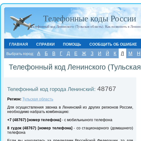
Телефонные коды России
Телефонный код Ленинского (Тульская область). Как позвонить в Ленин
ГЛАВНАЯ
СПРАВКИ
ПОМОЩЬ
СООБЩИТЬ ОБ ОШИБКЕ
А
Б
В
Г
Д
Е
Ж
З
И
Й
К
Л
М
Н
Выбрать город:
Телефонный код Ленинского (Тульская
48767
Телефонный код города Ленинский:
Регион:
Тульская область
Для осуществления звонка в Ленинский из других регионов России,
необходимо набрать комбинацию:
+7 (48767) [номер телефона]
- с мобильныного телефона
8 гудок (48767) [номер телефона]
- со стационарного (домашнего)
телефона
Если вы находитесь за пределами Российской Федерации, то для